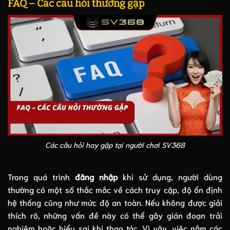
FAQ – Các câu hỏi thường gặp
Các câu hỏi hay gặp tại người chơi SV368
Trong quá trình
đăng nhập
khi sử dụng, người dùng
thường có một số thắc mắc về cách truy cập, độ ổn định
hệ thống cũng như mức độ an toàn. Nếu không được giải
thích rõ, những vấn đề này có thể gây gián đoạn trải
nghiệm hoặc hiểu sai khi thao tác. Vì vậy, việc nắm các