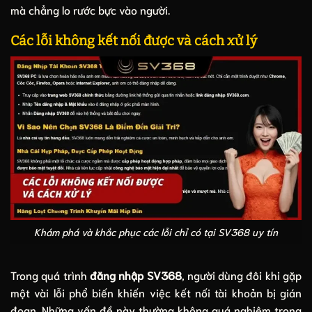
mà chẳng lo rước bực vào người.
Các lỗi không kết nối được và cách xử lý
Khám phá và khắc phục các lỗi chỉ có tại SV368 uy tín
Trong quá trình
đăng nhập
SV368
, người dùng đôi khi gặp
một vài lỗi phổ biến khiến việc kết nối tài khoản bị gián
đoạn. Những vấn đề này thường không quá nghiêm trọng