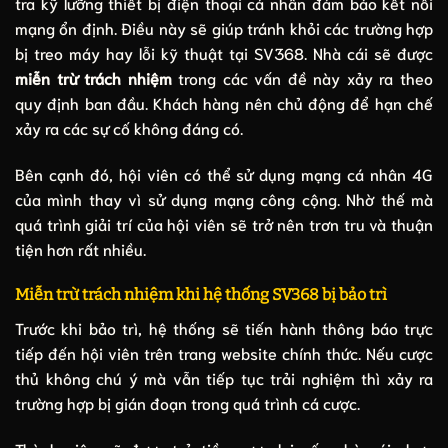
tra kỹ lưỡng thiết bị điện thoại cá nhân đảm bảo kết nối
mạng ổn định. Điều này sẽ giúp tránh khỏi các trường hợp
bị treo máy hay lỗi kỹ thuật tại SV368. Nhà cái sẽ được
miễn trừ trách nhiệm
trong các vấn đề này xảy ra theo
quy định ban đầu. Khách hàng nên chủ động để hạn chế
xảy ra các sự cố không đáng có.
Bên cạnh đó, hội viên có thể sử dụng mạng cá nhân 4G
của mình thay vì sử dụng mạng công cộng. Nhờ thế mà
quá trình giải trí của hội viên sẽ trở nên trơn tru và thuận
tiện hơn rất nhiều.
Miễn trừ trách nhiệm khi hệ thống SV368 bị bảo trì
Trước khi bảo trì, hệ thống sẽ tiến hành thông báo trực
tiếp đến hội viên trên trang website chính thức. Nếu cược
thủ không chú ý mà vẫn tiếp tục trải nghiệm thì xảy ra
trường hợp bị gián đoạn trong quá trình cá cược.