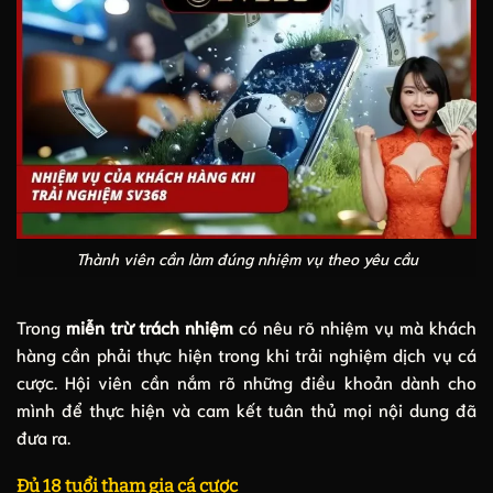
Thành viên cần làm đúng nhiệm vụ theo yêu cầu
Trong
miễn trừ trách nhiệm
có nêu rõ nhiệm vụ mà khách
hàng cần phải thực hiện trong khi trải nghiệm dịch vụ cá
cược. Hội viên cần nắm rõ những điều khoản dành cho
mình để thực hiện và cam kết tuân thủ mọi nội dung đã
đưa ra.
Đủ 18 tuổi tham gia cá cược