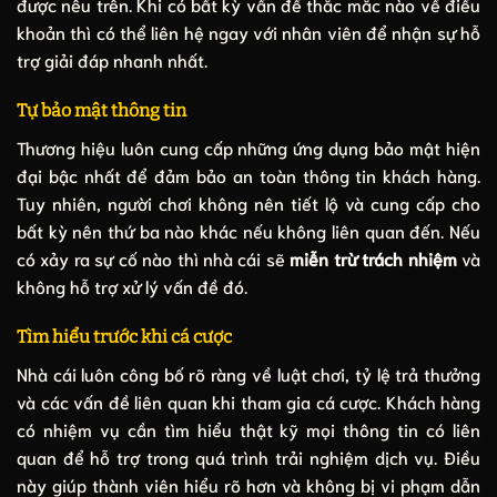
được nêu trên. Khi có bất kỳ vấn đề thắc mắc nào về điều
khoản thì có thể liên hệ ngay với nhân viên để nhận sự hỗ
trợ giải đáp nhanh nhất.
Tự bảo mật thông tin
Thương hiệu luôn cung cấp những ứng dụng bảo mật hiện
đại bậc nhất để đảm bảo an toàn thông tin khách hàng.
Tuy nhiên, người chơi không nên tiết lộ và cung cấp cho
bất kỳ nên thứ ba nào khác nếu không liên quan đến. Nếu
có xảy ra sự cố nào thì nhà cái sẽ
miễn trừ trách nhiệm
và
không hỗ trợ xử lý vấn đề đó.
Tìm hiểu trước khi cá cược
Nhà cái luôn công bố rõ ràng về luật chơi, tỷ lệ trả thưởng
và các vấn đề liên quan khi tham gia cá cược. Khách hàng
có nhiệm vụ cần tìm hiểu thật kỹ mọi thông tin có liên
quan để hỗ trợ trong quá trình trải nghiệm dịch vụ. Điều
này giúp thành viên hiểu rõ hơn và không bị vi phạm dẫn