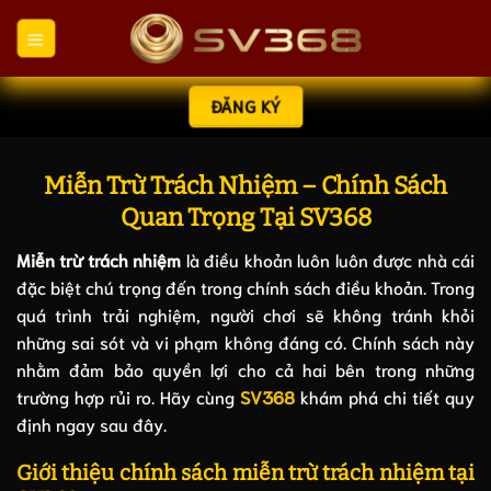
Chuyển
đến
nội
dung
ĐĂNG KÝ
Miễn Trừ Trách Nhiệm – Chính Sách
Quan Trọng Tại SV368
Miễn trừ trách nhiệm
là điều khoản luôn luôn được nhà cái
đặc biệt chú trọng đến trong chính sách điều khoản. Trong
quá trình trải nghiệm, người chơi sẽ không tránh khỏi
những sai sót và vi phạm không đáng có. Chính sách này
nhằm đảm bảo quyền lợi cho cả hai bên trong những
trường hợp rủi ro. Hãy cùng
SV368
khám phá chi tiết quy
định ngay sau đây.
Giới thiệu chính sách miễn trừ trách nhiệm tại