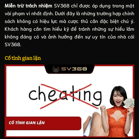
Miễn trừ trách nhiệm
SV368
chỉ được áp dụng trong một
vài phạm vi nhất định. Dưới đây là những trường hợp chính
sách không có hiệu lực mà cược thủ cần đặc biệt chú ý.
Khách hàng cần tìm hiểu kỹ để tránh những sự hiểu lầm
không đáng có và ảnh hưởng đến sự uy tín của nhà cái
SV368.
Cố tình gian lận