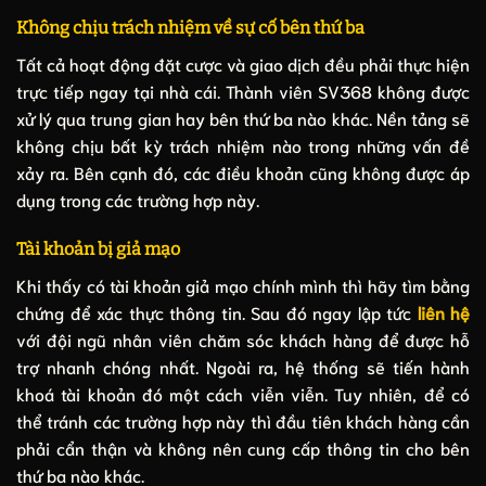
Không chịu trách nhiệm
về sự cố bên thứ ba
Tất cả hoạt động đặt cược và giao dịch đều phải thực hiện
trực tiếp ngay tại nhà cái. Thành viên SV368 không được
xử lý qua trung gian hay bên thứ ba nào khác. Nền tảng sẽ
không chịu bất kỳ trách nhiệm nào trong những vấn đề
xảy ra. Bên cạnh đó, các điều khoản cũng không được áp
dụng trong các trường hợp này.
Tài khoản bị giả mạo
Khi thấy có tài khoản giả mạo chính mình thì hãy tìm bằng
chứng để xác thực thông tin. Sau đó ngay lập tức
liên hệ
với đội ngũ nhân viên chăm sóc khách hàng để được hỗ
trợ nhanh chóng nhất. Ngoài ra, hệ thống sẽ tiến hành
khoá tài khoản đó một cách viễn viễn. Tuy nhiên, để có
thể tránh các trường hợp này thì đầu tiên khách hàng cần
phải cẩn thận và không nên cung cấp thông tin cho bên
thứ ba nào khác.