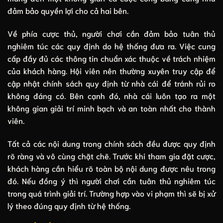
đảm bảo quyền lợi cho cả hai bên.
Về phía cược thủ, người chơi cần đảm bảo tuân thủ
nghiêm túc các quy định do hệ thống đưa ra. Việc cung
cấp đầy đủ các thông tin chuẩn xác thuộc về trách nhiệm
của khách hàng. Hội viên nên thường xuyên truy cập để
cập nhật chính sách quy định từ nhà cái để tránh rủi ro
không đáng có. Bên cạnh đó, nhà cái luôn tạo ra một
không gian giải trí minh bạch và an toàn nhất cho thành
viên.
Tất cả các nội dung trong chính sách đều được quy định
rõ ràng và vô cùng chặt chẽ. Trước khi tham gia đặt cược,
khách hàng cần hiểu rõ toàn bộ nội dung được nêu trong
đó. Nếu đồng ý thì người chơi cần tuân thủ nghiêm túc
trong quá trình giải trí. Trường hợp vào vi phạm thì sẽ bị xử
lý theo đúng quy định từ hệ thống.