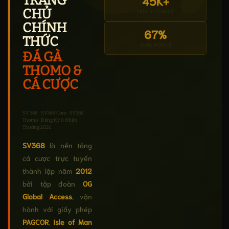
TRANG
45K+
CHỦ
TRẬN TT/THÁNG
CHÍNH
67%
THỨC
DÙNG MOBILE
ĐÁ GÀ
THOMO &
CÁ CƯỢC
SV 368 · SV368 Com · SV368
Thomo · Đăng Ký & Nhận
Thưởng 2026
SV368
là nền tảng
cá cược trực tuyến
thành lập năm
2012
bởi tập đoàn
OG
Global Access
, vận
hành với giấy phép
PAGCOR
,
Isle of Man