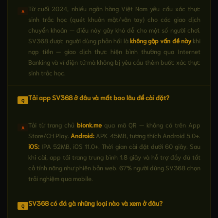
Từ cuối 2024, nhiều ngân hàng Việt Nam yêu cầu xác thực
A
sinh trắc học (quét khuôn mặt/vân tay) cho các giao dịch
chuyển khoản — điều này gây khó dễ cho một số người chơi.
SV368 được người dùng phản hồi là
không gặp vấn đề này
khi
nạp tiền — giao dịch thực hiện bình thường qua Internet
Banking và ví điện tử mà không bị yêu cầu thêm bước xác thực
sinh trắc học.
Tải app SV368 ở đâu và mất bao lâu để cài đặt?
Q
Tải từ trang chủ
bionk.me
qua mã QR — không có trên App
A
Store/CH Play.
Android:
APK 45MB, tương thích Android 5.0+.
iOS:
IPA 52MB, iOS 11.0+. Thời gian cài đặt dưới 60 giây. Sau
khi cài, app tải trang trung bình 1.8 giây và hỗ trợ đầy đủ tất
cả tính năng như phiên bản web. 67% người dùng SV368 chọn
trải nghiệm qua mobile.
SV368 có đá gà những loại nào và xem ở đâu?
Q