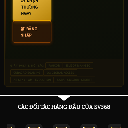
🎁 NHẬN
THƯỞNG
NGAY
🔐 ĐĂNG
NHẬP
PAGCOR
ISLE OF MAN GSC
GIẤY PHÉP & ĐỐI TÁC:
CURACAO EGAMING
OG GLOBAL ACCESS
AE SEXY · WM · EVOLUTION
SABA · CMD368 · SBOBET
CÁC ĐỐI TÁC HÀNG ĐẦU CỦA SV368