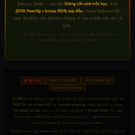
Sabong, Derby — nạp tiền
không cần sinh trắc học
, nhận
200K freechip + bonus 150% nạp đầu
, casino Evolution/AE
Sexy, 45.000+ trận thể thao/tháng và app mobile siêu tốc 1.8
giây.
⚠️ 18+ · Cá cược có rủi ro · Chơi có trách nhiệm · Đọc Điều Khoản &
Responsible Gaming trước khi tham gia.
🔞 18+ ONLY
PAGCOR LICENSED
ISLE OF MAN GSC
CURACAO EGAMING
SV368
là nền tảng cá cược trực tuyến vận hành theo giấy phép quốc tế
PAGCOR
,
Isle of Man GSC
và
Curacao eGaming
, thành lập bởi tập đoàn
OG Global Access
. Dịch vụ chỉ dành cho người từ
18 tuổi trở lên
. Cá cược
trực tuyến có thể bị hạn chế tại một số quốc gia — người dùng tự xác
minh tính hợp pháp theo pháp luật địa phương.
SV368 không chịu trách nhiệm về tổn thất tài chính từ cá cược. Cá cược có