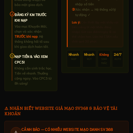
nhập số tiền
bảo mật giao dịch.
③
Xác nhận → Hệ thống xử lý
4
ĐĂNG KÝ KM TRƯỚC
tự động ✓
KHI NẠP
Lưu ý:
Cần thiết lập mật khẩu rút
Vào mục Khuyến Mãi,
tiền riêng (≠ mật khẩu đăng
chọn và xác nhận
nhập). Giờ cao điểm/ngày lễ có
TRƯỚC khi nạp
. Hệ
thể chậm hơn. Liên hệ CSKH nếu
thống không hồi tố sau
chời quá 30 phút.
khi giao dịch hoàn tất.
Nhanh
Nhanh
24/7
Không
5
NẠP TIỀN & VÀO XEM
NẠP
RÚT
SINH
AUTO
CPC3!
TRẮC
Không cần sinh trắc học.
Tiền về nhanh. Thưởng
cộng ngay. Vào CPC3 từ
8h sáng!
⚠️ NHẬN BIẾT WEBSITE GIẢ MẠO SV368 & BẢO VỆ TÀI
KHOẢN
CẢNH BÁO — CÓ NHIỀU WEBSITE MẠO DANH SV368
⚠️