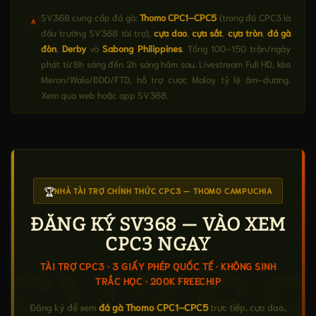
SV368 cung cấp đá gà:
Thomo CPC1–CPC5
(trong đó CPC3 là
A
đấu trường SV368 tài trợ),
cựa dao
,
cựa sắt
,
cựa tròn
,
đá gà
đòn
,
Derby
và
Sabong Philippines
. Tổng 100–150 trận/ngày
phát từ 8h sáng đến 2h sáng hôm sau. Livestream Full HD, kèo
Meron/Wala/BDD/FTD, hỗ trợ cược Malay tỷ lệ âm–dương.
Xem qua web hoặc app SV368.
🏆
NHÀ TÀI TRỢ CHÍNH THỨC CPC3 — THOMO CAMPUCHIA
ĐĂNG KÝ SV368 — VÀO XEM
CPC3 NGAY
SV36
TÀI TRỢ CPC3 · 3 GIẤY PHÉP QUỐC TẾ · KHÔNG SINH
TRẮC HỌC · 200K FREECHIP
Đăng ký để xem
đá gà Thomo CPC1–CPC5
trực tiếp, cựa dao,