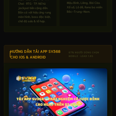
Mậu Binh, Liêng, Bài Cào.
Chai · RTG · TP. Nổ hũ
Xổ số, Lô đề, Keno ba miền
jackpot tiến cộng dồn.
Bắc–Trung–Nam.
Bắn cá với hiệu ứng rung
màn hình, boss đặc biệt,
chế độ solo & tổ hợp.
HƯỚNG DẪN TẢI APP SV368
67% NGƯỜI DÙNG CHỌN
MOBILE · LOAD 1.8S
CHO IOS & ANDROID