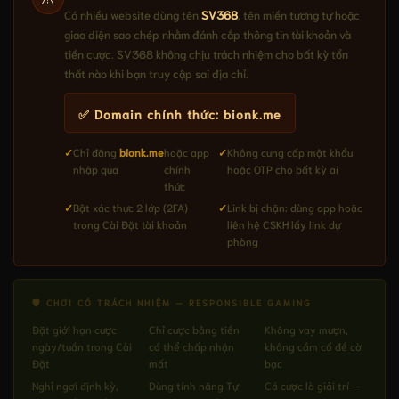
Có nhiều website dùng tên
SV368
, tên miền tương tự hoặc
giao diện sao chép nhằm đánh cắp thông tin tài khoản và
tiền cược. SV368 không chịu trách nhiệm cho bất kỳ tổn
thất nào khi bạn truy cập sai địa chỉ.
✅ Domain chính thức:
bionk.me
✓
Chỉ đăng
bionk.me
hoặc app
✓
Không cung cấp mật khẩu
nhập qua
chính
hoặc OTP cho bất kỳ ai
thức
✓
Bật xác thực 2 lớp (2FA)
✓
Link bị chặn: dùng app hoặc
trong Cài Đặt tài khoản
liên hệ CSKH lấy link dự
phòng
🛡️ CHƠI CÓ TRÁCH NHIỆM — RESPONSIBLE GAMING
Đặt giới hạn cược
Chỉ cược bằng tiền
Không vay mượn,
ngày/tuần trong Cài
có thể chấp nhận
không cầm cố để cờ
Đặt
mất
bạc
Nghỉ ngơi định kỳ,
Dùng tính năng Tự
Cá cược là giải trí —