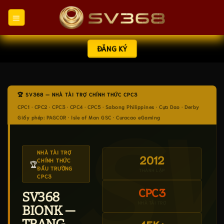
Chuyển
đến
nội
dung
ĐĂNG KÝ
🏆 SV368 — NHÀ TÀI TRỢ CHÍNH THỨC CPC3
SV
CPC1 · CPC2 · CPC3 · CPC4 · CPC5 · Sabong Philippines · Cựa Dao · Derby
Giấy phép: PAGCOR · Isle of Man GSC · Curacao eGaming
NHÀ TÀI TRỢ
2012
CHÍNH THỨC
🏆
ĐẤU TRƯỜNG
THÀNH LẬP
CPC3
CPC3
SV368
NHÀ TÀI TRỢ
BIONK —