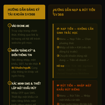
HƯỚNG DẪN ĐĂNG KÝ
HƯỚNG DẪN NẠP & RÚT TIỀN
TÀI KHOẢN SV368
SV368
1
VÀO BIONK.ME
💳 NẠP TIỀN — KHÔNG CẦN
Truy cập trang chính
SINH TRẮC HỌC
thức. Không qua link lạ
từ mạng xã hội để tránh
①
Menu → Nạp Tiền → Chọn
website giả mạo.
phương thức
②
Nhập số tiền + KM (nếu đã
2
NHẤN “ĐĂNG KÝ” &
đăng ký trước)
ĐIỀN THÔNG TIN
③
Chuyển khoản đúng nội
Tên đăng nhập, mật
dung → Tiền về nhanh ✓
khẩu, SĐT, họ tên thật.
1
Hỗ trợ:
VCB · TCB · MB · Agribank
tài khoản/người.
Cung
· Momo · ZaloPay · Thẻ cào
cấp thông tin khớp với
Viettel/Vinaphone/Mobifone
ngân hàng.
3
XÁC MINH SMS & THIẾT
💸 RÚT TIỀN — NHẬP MẬT
LẬP MẬT KHẨU RÚT
KHẨU RÚT RIÊNG
Nhập OTP qua SMS.
①
Menu → Rút Tiền → Nhập
Thiết lập mật khẩu rút
mật khẩu rút tiền
tiền riêng (khác mật
②
Chọn ngân hàng đã liên kết,
khẩu đăng nhập) để