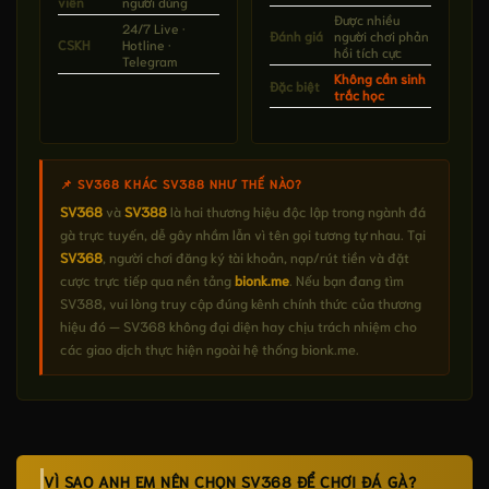
viên
người dùng
Được nhiều
24/7 Live ·
Đánh giá
người chơi phản
CSKH
Hotline ·
hồi tích cực
Telegram
Không cần sinh
Đặc biệt
trắc học
📌 SV368 KHÁC SV388 NHƯ THẾ NÀO?
SV368
và
SV388
là hai thương hiệu độc lập trong ngành đá
gà trực tuyến, dễ gây nhầm lẫn vì tên gọi tương tự nhau. Tại
SV368
, người chơi đăng ký tài khoản, nạp/rút tiền và đặt
cược trực tiếp qua nền tảng
bionk.me
. Nếu bạn đang tìm
SV388, vui lòng truy cập đúng kênh chính thức của thương
hiệu đó — SV368 không đại diện hay chịu trách nhiệm cho
các giao dịch thực hiện ngoài hệ thống bionk.me.
VÌ SAO ANH EM NÊN CHỌN SV368 ĐỂ CHƠI ĐÁ GÀ?