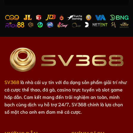
SV368
là nhà cái uy tín với đa dạng sản phẩm giải trí như
cá cược thể thao, đá gà, casino trực tuyến và slot game
hấp dẫn. Cam kết mang đến trải nghiệm an toàn, minh
bạch cùng dịch vụ hỗ trợ 24/7, SV368 chính là lựa chọn
số một cho anh em đam mê cá cược.