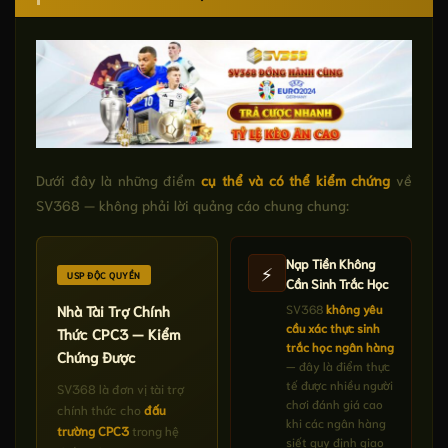
Dưới đây là những điểm
cụ thể và có thể kiểm chứng
về
SV368 — không phải lời quảng cáo chung chung:
Nạp Tiền Không
⚡
USP ĐỘC QUYỀN
Cần Sinh Trắc Học
Nhà Tài Trợ Chính
SV368
không yêu
cầu xác thực sinh
Thức CPC3 — Kiểm
trắc học ngân hàng
Chứng Được
— đây là điểm thực
tế được nhiều người
SV368 là đơn vị tài trợ
chơi đánh giá cao
chính thức cho
đấu
khi các ngân hàng
trường CPC3
trong hệ
siết quy định giao