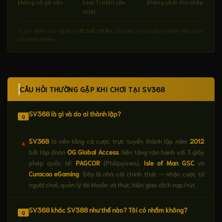
không cố gỡ vốn
Loại Trừ khi cần
không phải thu nhập
thiết
⚠️ Chỉ dành cho người từ
18 tuổi trở lên
. Cá cược có thể gây nghiện. Hãy chơi
có trách nhiệm.
CÂU HỎI THƯỜNG GẶP KHI CHƠI TẠI SV368
SV368 là gì và do ai thành lập?
Q
SV368
là nền tảng cá cược trực tuyến thành lập năm
2012
A
bởi tập đoàn
OG Global Access
. Nền tảng vận hành với 3 giấy
phép quốc tế:
PAGCOR
(Philippines),
Isle of Man GSC
và
Curacao eGaming
. Đây là nhà cái chính thức — nhận cược từ
người chơi, quản lý tài khoản và thực hiện giao dịch nạp/rút.
SV368 khác SV388 như thế nào? Tôi có nhầm không?
Q