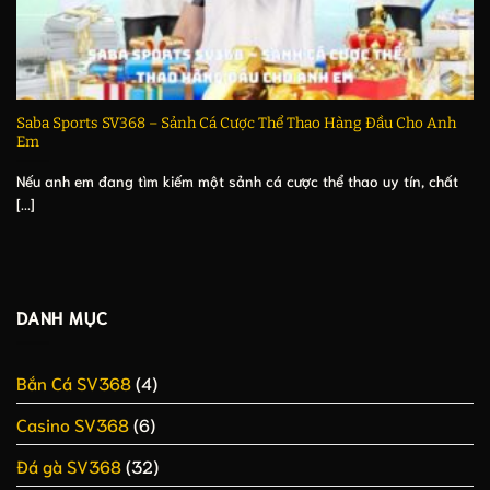
nghiệp luôn trực 24/7
Dịch vụ hỗ trợ trực tuyến hoạt động xuyên suốt, giải
quyết mọi thắc mắc của cược thủ về luật chơi hoặc quy
Saba Sports SV368 – Sảnh Cá Cược Thể Thao Hàng Đầu Cho Anh
Em
trình rút tiền trong tích tắc. Đội ngũ tư vấn viên được đào
tạo bài bản về kiến thức chuyên môn thể thao, luôn sẵn
Nếu anh em đang tìm kiếm một sảnh cá cược thể thao uy tín, chất
sàng lắng nghe và giải đáp mọi khó khăn của hội viên một
[...]
cách tận tâm.
Sự hiện diện đa kênh từ Live Chat, Telegram cho đến
Hotline đảm bảo rằng mọi yêu cầu của khách hàng đều
DANH MỤC
được tiếp nhận ngay lập tức. Tính chuyên nghiệp trong
giao tiếp giúp người chơi luôn cảm thấy được tôn trọng và
Bắn Cá SV368
(4)
đồng hành trong suốt quá trình tham gia cá cược trực
tuyến.
Casino SV368
(6)
Hệ thống kèo cược đa dạng
Đá gà SV368
(32)