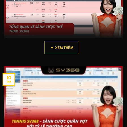
Giới thiệu tổng quan về sảnh cược thể thao của nhà cái đang
▼ XEM THÊM
đứng đầu thị trường
Sảnh cược
Thể thao SV368
hiện đang sở hữu hàng nghìn
10
trận đấu mỗi ngày, bao quát từ các giải vô địch quốc gia
Th5
đến những đấu trường quốc tế tầm cỡ. Anh em khi tham
gia sẽ được trải nghiệm giao diện đặt cược hiện đại, tốc
độ cập nhật tỷ số trực tiếp (livescore) gần như không có
độ trễ.
Nhà cái không chỉ tập trung vào bóng đá mà còn mở rộng
sang nhiều bộ môn thị trường ngách để đáp ứng mọi nhu