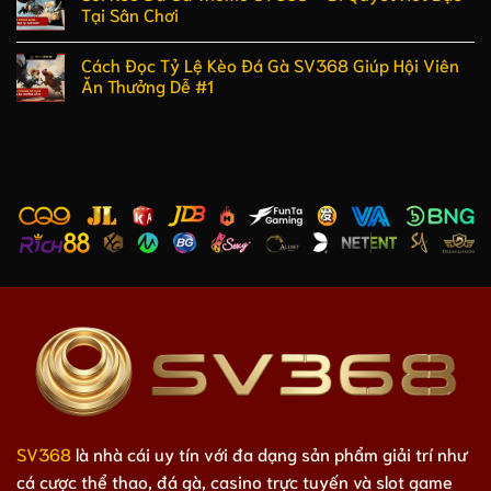
Tại Sân Chơi
Cách Đọc Tỷ Lệ Kèo Đá Gà SV368 Giúp Hội Viên
Ăn Thưởng Dễ #1
3 sản phẩm chủ lực siêu hot hiện đang có mặt tại nhà cái
Hệ thống sảnh cược tại
Thể thao SV368
được phân chia
một cách khoa học, giúp người chơi dễ dàng tìm kiếm bộ
môn yêu thích chỉ sau vài thao tác đơn giản. Sự đa dạng
này không chỉ mang lại tính giải trí cao mà còn mở ra
nhiều cơ hội kiếm tiền từ những kiến thức chuyên môn của
anh em.
Esports SV368
SV368
là nhà cái uy tín với đa dạng sản phẩm giải trí như
cá cược thể thao, đá gà, casino trực tuyến và slot game
Thể thao điện tử đang trở thành xu hướng chủ đạo trong