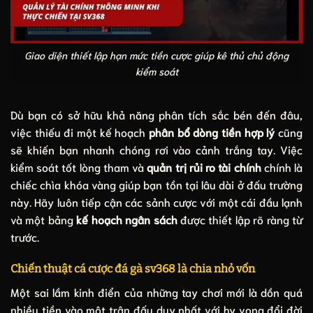
Giao diện thiết lập hạn mức tiền cược giúp kê thủ chủ động
kiểm soát
Dù bạn có sở hữu khả năng phân tích sắc bén đến đâu,
việc thiếu đi một kế hoạch
phân bổ dòng tiền hợp lý
cũng
sẽ khiến bạn nhanh chóng rơi vào cảnh trắng tay. Việc
kiểm soát tốt lòng tham và
quản trị rủi ro tài chính
chính là
chiếc chìa khóa vàng giúp bạn tồn tại lâu dài ở đấu trường
này. Hãy luôn tiếp cận các sảnh cược với một cái đầu lạnh
và một bảng
kế hoạch ngân sách
được thiết lập rõ ràng từ
trước.
Chiến thuật cá cược đá gà sv368 là chia nhỏ vốn
Một sai lầm kinh điển của những tay chơi mới là dồn quá
nhiều tiền vào một trận đấu duy nhất với hy vọng đổi đời