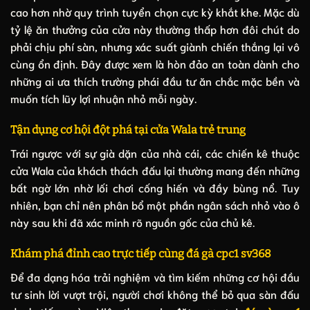
cao hơn nhờ quy trình tuyển chọn cực kỳ khắt khe. Mặc dù
tỷ lệ ăn thưởng của cửa này thường thấp hơn đôi chút do
phải chịu phí sàn, nhưng xác suất giành chiến thắng lại vô
cùng ổn định. Đây được xem là hòn đảo an toàn dành cho
những ai ưa thích trường phái đầu tư ăn chắc mặc bền và
muốn tích lũy lợi nhuận nhỏ mỗi ngày.
Tận dụng cơ hội đột phá tại cửa Wala trẻ trung
Trái ngược với sự già dặn của nhà cái, các chiến kê thuộc
cửa Wala của khách thách đấu lại thường mang đến những
bất ngờ lớn nhờ lối chơi cống hiến và đầy bùng nổ. Tuy
nhiên, bạn chỉ nên phân bổ một phần ngân sách nhỏ vào ô
này sau khi đã xác minh rõ nguồn gốc của chủ kê.
Khám phá đỉnh cao trực tiếp cùng đá gà cpc1 sv368
Để đa dạng hóa trải nghiệm và tìm kiếm những cơ hội đầu
tư sinh lời vượt trội, người chơi không thể bỏ qua sàn đấu