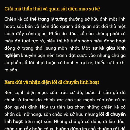
Giải mã thần thái và quan sát diện mạo sư kê
Chiến kê có
thể trạng lý tưởng
thường sở hữu ảnh mắt linh
hoạt, sắc bén và luôn đảo quanh để quan sát đối thủ một
cách đầy cảnh giác. Phần da đầu, cổ của chúng phải có
màu đỏ tươi rực rỡ, biểu thị hệ tuần hoàn máu đang hoạt
động ở trạng thái sung mãn nhất. Một
sư kê giàu kinh
nghiệm
khuyên bạn nên tránh đặt cược vào những chú gà
có phần cổ tái nhợt hoặc có hành vi rụt rè, thiếu tự tin khi
ra sân.
Xem đùi và nhận diện lối di chuyển linh hoạt
Bên cạnh diện mạo, cấu trúc cơ đù, bước đi của gà đá
chính là thước đo chính xác cho sức mạnh của các cú ra
đòn quyết định. Hãy ưu tiên lựa chọn những chiến kê có
phần đùi nở nang, săn chắc và sở hữu những
lối di chuyển
linh hoạt
trên mặt sân. Những chú gà có dáng đi lảo đảo,
chân run rẩy hoặc có xu hướng đứng im chỗ thường rất dễ