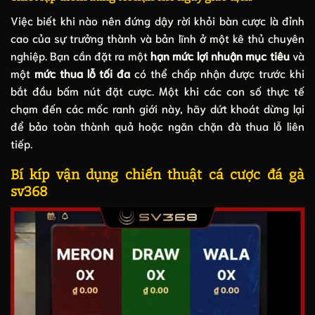
Việc biết khi nào nên đứng dậy rời khỏi bàn cược là đỉnh
cao của sự trưởng thành và bản lĩnh ở một kê thủ chuyên
nghiệp. Bạn cần đặt ra một
hạn mức lợi nhuận mục tiêu
và
một
mức thua lỗ tối đa
có thể chấp nhận được trước khi
bắt đầu bấm nút đặt cược. Một khi các con số thực tế
chạm đến các mốc ranh giới này, hãy dứt khoát dừng lại
để bảo toàn thành quả hoặc ngăn chặn đà thua lỗ liên
tiếp.
Bí kíp vận dụng chiến thuật cá cược đá gà
sv368