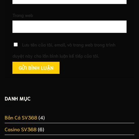
Trang web
Lưu tên của tôi, email, và trang web trong trình
duyệt này cho lần bình luận kế tiếp của tôi.
DANH MỤC
Bắn Cá SV368
(4)
Casino SV368
(6)