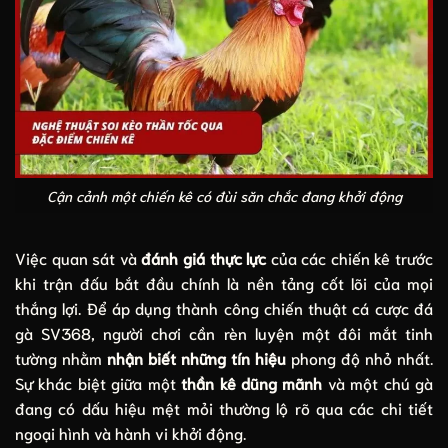
Cận cảnh một chiến kê có đùi săn chắc đang khởi động
Việc quan sát và
đánh giá thực lực
của các chiến kê trước
khi trận đấu bắt đầu chính là nền tảng cốt lõi của mọi
thắng lợi. Để áp dụng thành công chiến thuật cá cược đá
gà SV368, người chơi cần rèn luyện một đôi mắt tinh
tường nhằm
nhận biết những tín hiệu
phong độ nhỏ nhất.
Sự khác biệt giữa một
thần kê dũng mãnh
và một chú gà
đang có dấu hiệu mệt mỏi thường lộ rõ qua các chi tiết
ngoại hình và hành vi khởi động.