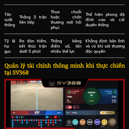
Thua chuỗi
Tần
Thể hiện phong độ
Thắng 3 trận
hoặc chấn
suất
đỉnh cao và cái
liên tiếp
thương mới hồi
thắng
duyên thắng
phục
Tỷ lệ
Ra đòn hiểm,
Thắng bằng
Khẳng định bản lĩnh
hạ
kết thúc trận
điểm số, tốn
và vũ khí sát thương
gục
dưới 5 phút
nhiều thể lực
độc quyền
Quản lý tài chính thông minh khi thực chiến
tại SV368