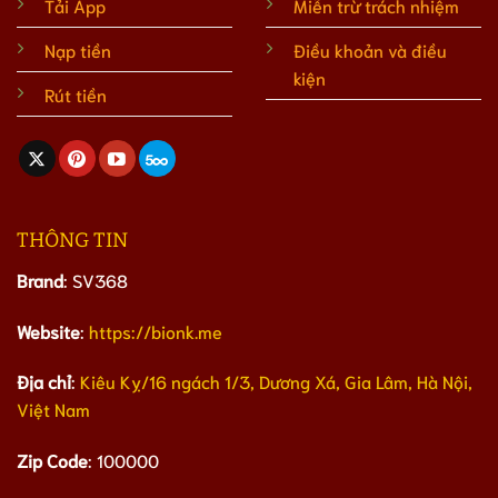
Tải App
Miễn trừ trách nhiệm
Nạp tiền
Điều khoản và điề
u
kiện
Rút tiền
THÔNG TIN
Brand
: SV368
Website
:
https://bionk.me
Địa chỉ
:
Kiêu Kỵ/16 ngách 1/3, Dương Xá, Gia Lâm, Hà Nội,
Việt Nam
Zip Code
: 100000