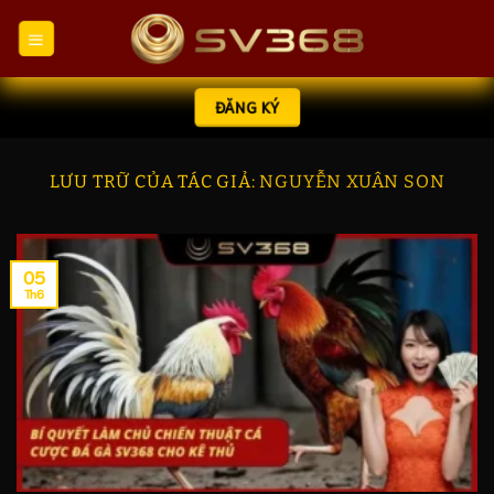
Chuyển
đến
nội
dung
ĐĂNG KÝ
LƯU TRỮ CỦA TÁC GIẢ:
NGUYỄN XUÂN SON
05
Th6