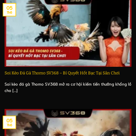
05
Th6
Soi Kèo Đá Gà Thomo SV368 – Bí Quyết Hốt Bạc Tại Sân Chơi
Soi kèo đá gà Thomo SV368 mở ra cơ hội kiếm tiền thưởng khổng lồ
cho [...]
05
Th6