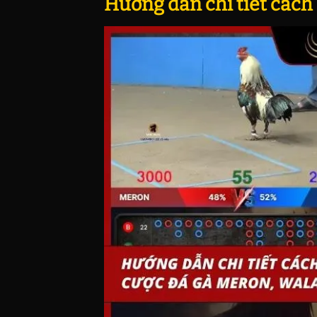
Hướng dẫn chi tiết cách