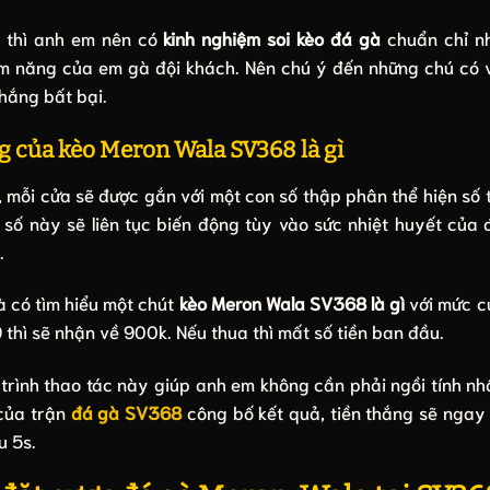
ả thì anh em nên có
kinh nghiệm soi kèo đá gà
chuẩn chỉ nh
ềm năng của em gà đội khách. Nên chú ý đến những chú có 
thắng bất bại.
ng của kèo Meron Wala SV368 là gì
, mỗi cửa sẽ được gắn với một con số thập phân thể hiện số 
số này sẽ liên tục biến động tùy vào sức nhiệt huyết của 
.
à có tìm hiểu một chút
kèo Meron Wala SV368 là gì
với mức c
9 thì sẽ nhận về 900k. Nếu thua thì mất số tiền ban đầu.
trình thao tác này giúp anh em không cần phải ngồi tính n
 của trận
đá gà SV368
công bố kết quả, tiền thắng sẽ ngay
u 5s.