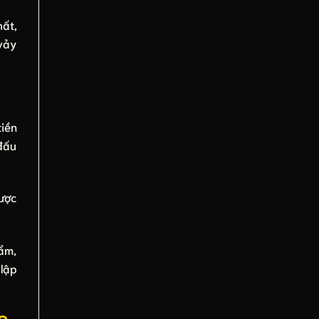
ất,
vảy
tiền
đấu
ược
hẩm,
 lập