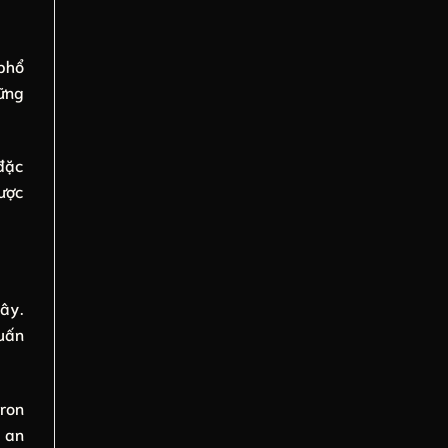
 phổ
ững
 đặc
cược
ây.
uấn
ron
 an