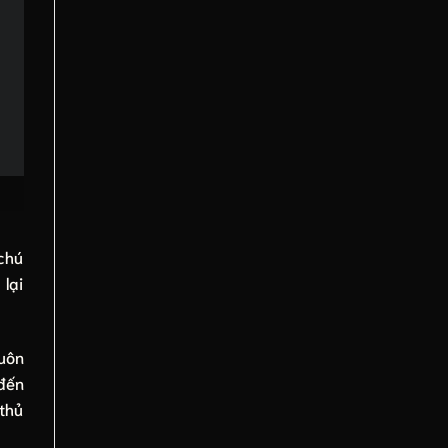
chú
lại
uôn
 đến
thủ