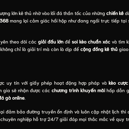
lượng lớn kê thủ nhờ vào lối đá thần tốc của những
chiến kê
d
368
mang lại cảm giác hồi hộp như đang ngồi trực tiếp tại
yên theo dõi các
giải đấu lớn
để
soi kèo chuẩn xác
và tìm k
không chỉ là giải trí mà còn là dịp để
cộng đồng kê thủ
giao 
ược uy tín với giấy phép hoạt động hợp pháp và
kèo cược
m gia sẽ nhận được các
chương trình khuyến mãi
hấp dẫn g
đá gà online
.
ại đảm bảo đường truyền ổn định và luôn cập nhật lịch thi
chuyên nghiệp hỗ trợ 24/7 giải đáp mọi thắc mắc về quy tr