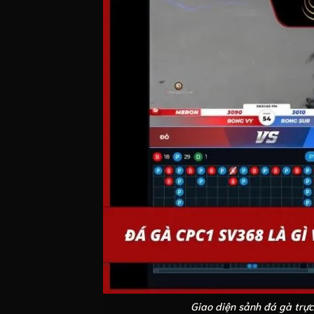
Giao diện sảnh đá gà trực