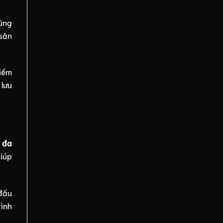
ũng
 sân
iếm
lưu
 đa
iúp
 đấu
ình