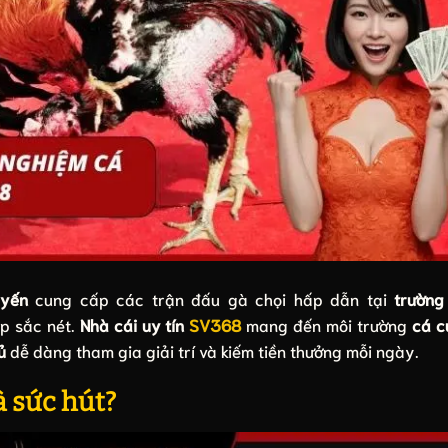
uyến
cung cấp các trận đấu gà chọi hấp dẫn tại
trường
ếp sắc nét.
Nhà cái uy tín
SV368
mang đến môi trường
cá c
ủ
dễ dàng tham gia giải trí và kiếm tiền thưởng mỗi ngày.
à sức hút?