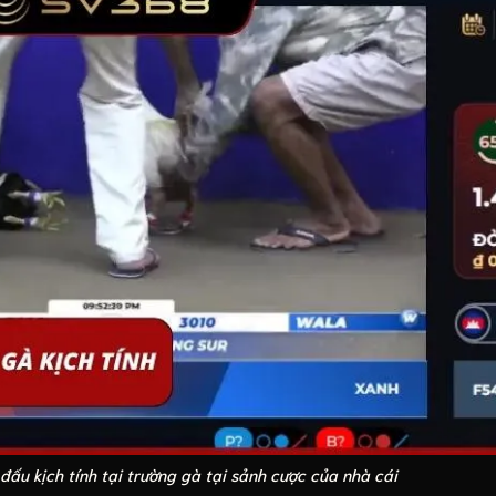
đấu kịch tính tại trường gà tại sảnh cược của nhà cái