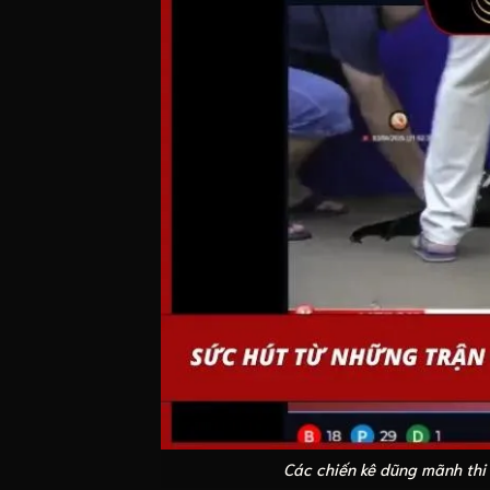
Các chiến kê dũng mãnh thi 