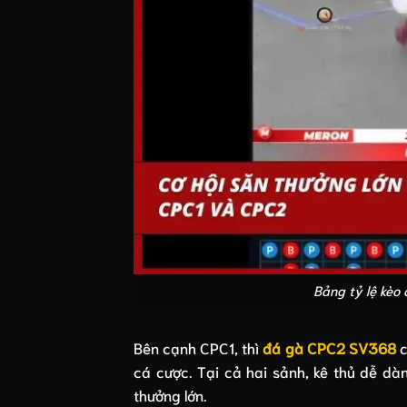
Bảng tỷ lệ kèo 
Bên cạnh CPC1, thì
đá gà CPC2 SV368
c
cá cược. Tại cả hai sảnh, kê thủ dễ dà
thưởng lớn.