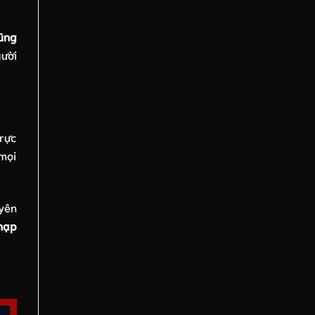
ũng
gười
trực
 mọi
uyên
nạp