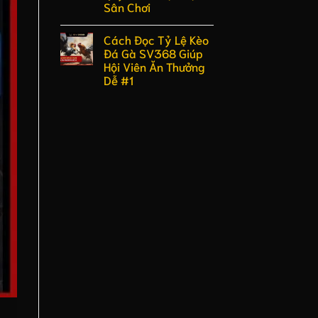
Sân Chơi
Cách Đọc Tỷ Lệ Kèo
Đá Gà SV368 Giúp
Hội Viên Ăn Thưởng
Dễ #1