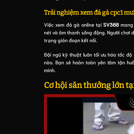
Trải nghiệm xem đá gà cpc1 m
Việc xem đá gà online tại
SV368
mang
nét và âm thanh sống động. Người chơi 
trạng gián đoạn kết nối.
Đội ngũ kỹ thuật luôn tối ưu hóa tốc độ
nào. Bạn sẽ hoàn toàn yên tâm tận hư
minh.
Cơ hội săn thưởng lớn t