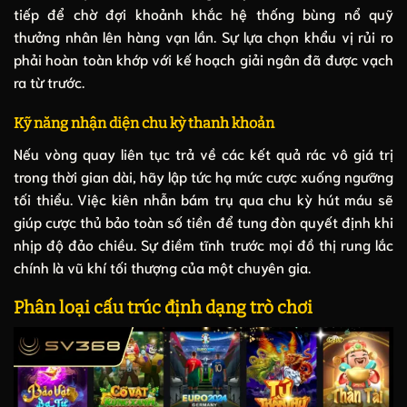
tiếp để chờ đợi khoảnh khắc hệ thống bùng nổ quỹ
thưởng nhân lên hàng vạn lần. Sự lựa chọn khẩu vị rủi ro
phải hoàn toàn khớp với kế hoạch giải ngân đã được vạch
ra từ trước.
Kỹ năng nhận diện chu kỳ thanh khoản
Nếu vòng quay liên tục trả về các kết quả rác vô giá trị
trong thời gian dài, hãy lập tức hạ mức cược xuống ngưỡng
tối thiểu. Việc kiên nhẫn bám trụ qua chu kỳ hút máu sẽ
giúp cược thủ bảo toàn số tiền để tung đòn quyết định khi
nhịp độ đảo chiều. Sự điềm tĩnh trước mọi đồ thị rung lắc
chính là vũ khí tối thượng của một chuyên gia.
Phân loại cấu trúc định dạng trò chơi