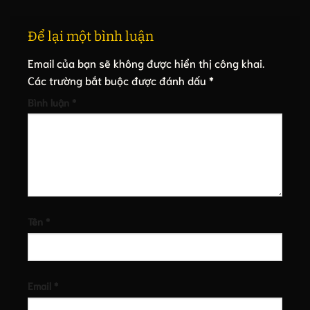
Để lại một bình luận
Email của bạn sẽ không được hiển thị công khai.
Các trường bắt buộc được đánh dấu
*
Bình luận
*
Tên
*
Email
*