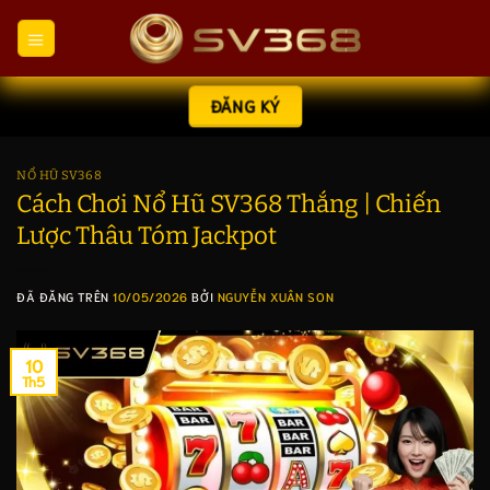
Chuyển
đến
nội
dung
ĐĂNG KÝ
NỔ HŨ SV368
Cách Chơi Nổ Hũ SV368 Thắng | Chiến
Lược Thâu Tóm Jackpot
ĐÃ ĐĂNG TRÊN
10/05/2026
BỞI
NGUYỄN XUÂN SON
10
Th5