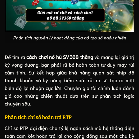
Phân tích nguyên lý hoạt động của bộ tạo số ngẫu nhiên
Để tìm ra
cách chơi nổ hũ SV368 thắng
và mang lại giá trị
kỳ vọng dương, bạn phải rũ bỏ hoàn toàn tư duy may rủi
cảm tính. Sự kết hợp giữa khả năng quan sát nhịp độ
thanh khoản và kỹ năng kiểm soát rủi ro sẽ tạo ra một
biên độ lợi nhuận cực lớn. Chuyên gia tài chính luôn đánh
giá cao những chiến thuật dựa trên sự phân tích logic
chuyên sâu.
Phân tích chỉ số hoàn trả RTP
Chỉ số RTP đại diện cho tỷ lệ ngân sách mà hệ thống điện
toán cam kết hoàn trả lại cho cộng đồng sau một chu kỳ