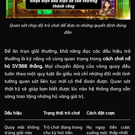
Quan sát nhịp độ trò chơi để đưa ra những quyết định đúng
đắn
Để ăn trọn giải thưởng, khả năng đọc các dấu hiệu trả
thưởng là kỹ năng vô cùng quan trọng trong
cách chơi nổ
hũ SV368 thắng.
Mọi chuyển động của vòng quay đều
tuân theo một quy luật ẩn giấu mà chỉ những đôi mắt tinh
tường quan sát liên tục mới có thể đoán được. Quan sát
thật kỹ sẽ giúp bạn biết được lúc nào hệ thống đang sẵn
sàng trao tặng những hủ vàng giá trị.
Dấu hiệu
Trạng thái trò chơi
Cách đặt cược
Quay mãi không
Trò chơi đang trong
Hạ ngay tiền cược
trúng giải nào
chu kỳ hút tiền
xuống mức thấp nhất