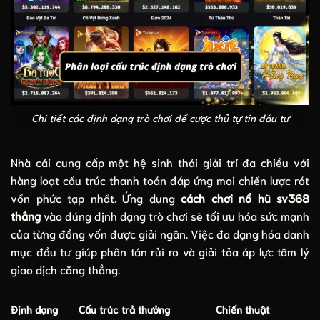
Chi tiết các định dạng trò chơi để cược thủ tự tin đầu tư
Nhà cái cung cấp một hệ sinh thái giải trí đa chiều với
hàng loạt cấu trúc thanh toán đáp ứng mọi chiến lược rót
vốn phức tạp nhất. Ứng dụng
cách chơi nổ hũ sv368
thắng
vào đúng định dạng trò chơi sẽ tối ưu hóa sức mạnh
của từng đồng vốn được giải ngân. Việc đa dạng hóa danh
mục đầu tư giúp phân tán rủi ro và giải tỏa áp lực tâm lý
giao dịch căng thẳng.
Định dạng
Cấu trúc trả thưởng
Chiến thuật