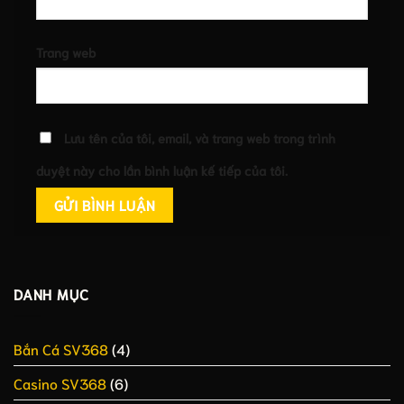
Trang web
Lưu tên của tôi, email, và trang web trong trình
duyệt này cho lần bình luận kế tiếp của tôi.
DANH MỤC
Bắn Cá SV368
(4)
Casino SV368
(6)