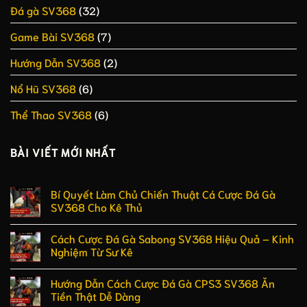
Đá gà SV368
(32)
Game Bài SV368
(7)
Hướng Dẫn SV368
(2)
Nổ Hũ SV368
(6)
Thể Thao SV368
(6)
BÀI VIẾT MỚI NHẤT
Bí Quyết Làm Chủ Chiến Thuật Cá Cược Đá Gà
SV368 Cho Kê Thủ
Cách Cược Đá Gà Sabong SV368 Hiệu Quả – Kinh
Nghiệm Từ Sư Kê
Hướng Dẫn Cách Cược Đá Gà CPS3 SV368 Ăn
Tiền Thật Dễ Dàng