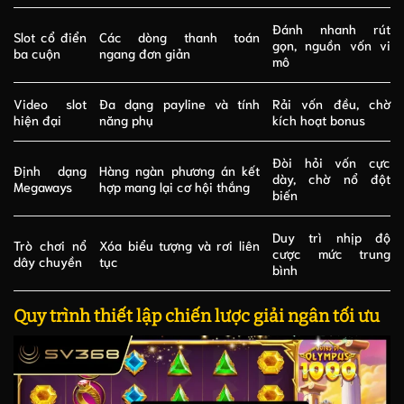
Đánh nhanh rút
Slot cổ điển
Các dòng thanh toán
gọn, nguồn vốn vi
ba cuộn
ngang đơn giản
mô
Video slot
Đa dạng payline và tính
Rải vốn đều, chờ
hiện đại
năng phụ
kích hoạt bonus
Đòi hỏi vốn cực
Định dạng
Hàng ngàn phương án kết
dày, chờ nổ đột
Megaways
hợp mang lại cơ hội thắng
biến
Duy trì nhịp độ
Trò chơi nổ
Xóa biểu tượng và rơi liên
cược mức trung
dây chuyền
tục
bình
Quy trình thiết lập chiến lược giải ngân tối ưu