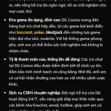
ra, nền tảng hỗ trợ đa ngôn ngữ, tối ưu trải nghiệm cho
mọi cược thủ.
Kho game đa dạng, đỉnh cao:
DG Casino mang đến
hàng loạt trò chơi hấp dẫn, từ các game bài kinh điển
như
baccarat
,
poker
, blackjack
đến những tựa game
hiện đại như slot, roulette. Với hệ thống game phong
phú, anh em có thể thỏa sức trải nghiệm mà không lo
nhàm chán.
Tỷ lệ thanh toán cao, thắng lớn dễ dàng:
Các trò chơi
tại DG Casino đều được kiểm định bởi tổ chức uy tín,
đảm bảo tính minh bạch và công bằng. Nhờ đó, anh em
có cơ hội nhận thưởng cao hơn so với nhiều sảnh cược
khác.
Dịch vụ CSKH chuyên nghiệp:
Đội ngũ hỗ trợ của DG
hoạt động 24/7, sẵn sàng giải đáp mọi thắc mắc qua
các kênh như livechat, email, hotline, giúp anh em có
trải nghiệm cá cược tốt nhất.