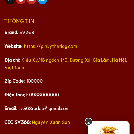
THÔNG TIN
Brand
: SV368
Website
:
https://pinkythedog.com
Địa chỉ
:
Kiêu Kỵ/16 ngách 1/3, Dương Xá, Gia Lâm, Hà Nội,
Việt Nam
Zip Code
: 100000
Điện thoại
: 0988000000
Email
:
sv368rodeo@gmail.com
CEO SV368
:
Nguyễn Xuân Son
×