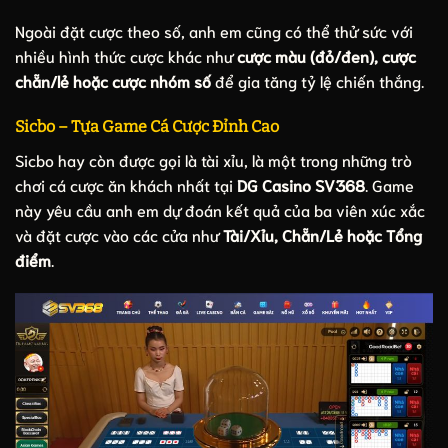
Ngoài đặt cược theo số, anh em cũng có thể thử sức với
nhiều hình thức cược khác như
cược màu (đỏ/đen), cược
chẵn/lẻ hoặc cược nhóm số
để gia tăng tỷ lệ chiến thắng.
Sicbo – Tựa Game Cá Cược Đỉnh Cao
Sicbo hay còn được gọi là tài xỉu, là một trong những trò
chơi cá cược ăn khách nhất tại
DG Casino SV368
. Game
này yêu cầu anh em dự đoán kết quả của ba viên xúc xắc
và đặt cược vào các cửa như
Tài/Xỉu, Chẵn/Lẻ hoặc Tổng
điểm
.