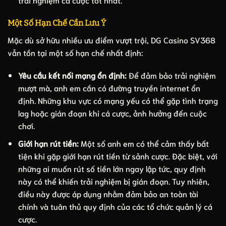
Một Số Hạn Chế Cần Lưu Ý
Mặc dù sở hữu nhiều ưu điểm vượt trội, DG Casino SV368
vẫn tồn tại một số hạn chế nhất định:
Yêu cầu kết nối mạng ổn định:
Để đảm bảo trải nghiệm
mượt mà, anh em cần có đường truyền internet ổn
định. Những khu vực có mạng yếu có thể gặp tình trạng
lag hoặc gián đoạn khi cá cược, ảnh hưởng đến cuộc
chơi.
Giới hạn rút tiền:
Một số anh em có thể cảm thấy bất
tiện khi gặp giới hạn rút tiền từ sảnh cược. Đặc biệt, với
những ai muốn rút số tiền lớn ngay lập tức, quy định
này có thể khiến trải nghiệm bị gián đoạn. Tuy nhiên,
điều này được áp dụng nhằm đảm bảo an toàn tài
chính và tuân thủ quy định của các tổ chức quản lý cá
cược.