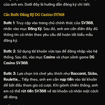
của anh em. Dưới đây là hướng dẫn đăng ký chi tiết:
Các Bước Đăng Ký DG Casino SV368
Bước 1
: Truy cập vào trang chủ chính thức của
SV368
,
nhấn vào mục
Đăng Ký
. Sau đó, anh em cần điền đầy đủ
thông tin cá nhân theo yêu cầu để hoàn tất biểu mẫu
đăng ký.
Bước 2
: Sử dụng tài khoản vừa tạo để đăng nhập vào hệ
thống. Sau đó, vào mục
Casino
và chọn sảnh game
DG
Casino SV368
.
Bước 3
: Lựa chọn trò chơi yêu thích như
Baccarat, Sicbo,
Roulette
,… Tiếp theo, anh em cần
nạp tiền
vào tài khoản
để bắt đầu tham gia cá cược. Khi giành chiến thắng, anh
em có thể
rút tiền SV368
về tài khoản cá nhân một cách
dễ dàng.