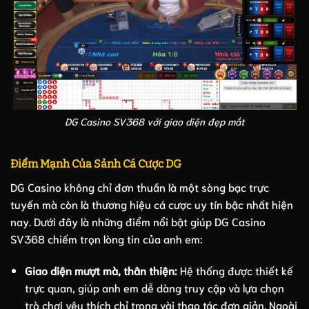
DG Casino SV368 với giao diện đẹp mắt
Điểm Mạnh Của Sảnh Cá Cược DG
DG Casino không chỉ đơn thuần là một sòng bạc trực
tuyến mà còn là thương hiệu cá cược uy tín bậc nhất hiện
nay. Dưới đây là những điểm nổi bật giúp DG Casino
SV368 chiếm trọn lòng tin của anh em:
Giao diện mượt mà, thân thiện:
Hệ thống được thiết kế
trực quan, giúp anh em dễ dàng truy cập và lựa chọn
trò chơi yêu thích chỉ trong vài thao tác đơn giản. Ngoài