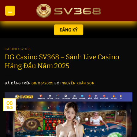
Chuyển
đến
nội
dung
ĐĂNG KÝ
CASINO SV368
DG Casino SV368 – Sảnh Live Casino
Hàng Đầu Năm 2025
ĐÃ ĐĂNG TRÊN
08/03/2025
BỞI
NGUYỄN XUÂN SON
08
Th3