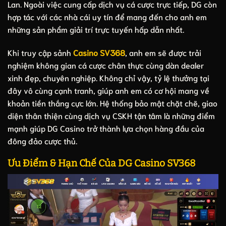
Lan. Ngoài việc cung cấp dịch vụ cá cược trực tiếp, DG còn
hợp tác với các nhà cái uy tín để mang đến cho anh em
những sản phẩm giải trí trực tuyến hấp dẫn nhất.
Khi truy cập sảnh
Casino SV368
, anh em sẽ được trải
nghiệm không gian cá cược chân thực cùng dàn dealer
xinh đẹp, chuyên nghiệp. Không chỉ vậy, tỷ lệ thưởng tại
đây vô cùng cạnh tranh, giúp anh em có cơ hội mang về
khoản tiền thắng cực lớn. Hệ thống bảo mật chặt chẽ, giao
diện thân thiện cùng dịch vụ CSKH tận tâm là những điểm
mạnh giúp DG Casino trở thành lựa chọn hàng đầu của
đông đảo cược thủ.
Ưu Điểm & Hạn Chế Của DG Casino SV368