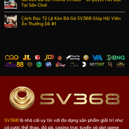
Tại Sân Chơi
Cách Đọc Tỷ Lệ Kèo Đá Gà SV368 Giúp Hội Viên
Ăn Thưởng Dễ #1
SV368
là nhà cái uy tín với đa dạng sản phẩm giải trí như
cá cược thể thao, đá gà, casino trực tuyến và slot game