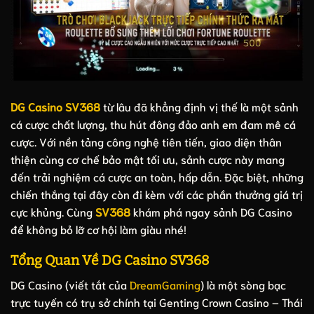
DG Casino SV368
từ lâu đã khẳng định vị thế là một sảnh
cá cược chất lượng, thu hút đông đảo anh em đam mê cá
cược. Với nền tảng công nghệ tiên tiến, giao diện thân
thiện cùng cơ chế bảo mật tối ưu, sảnh cược này mang
đến trải nghiệm cá cược an toàn, hấp dẫn. Đặc biệt, những
chiến thắng tại đây còn đi kèm với các phần thưởng giá trị
cực khủng. Cùng
SV368
khám phá ngay sảnh DG Casino
để không bỏ lỡ cơ hội làm giàu nhé!
Tổng Quan Về DG Casino SV368
DG Casino (viết tắt của
DreamGaming
) là một sòng bạc
trực tuyến có trụ sở chính tại Genting Crown Casino – Thái