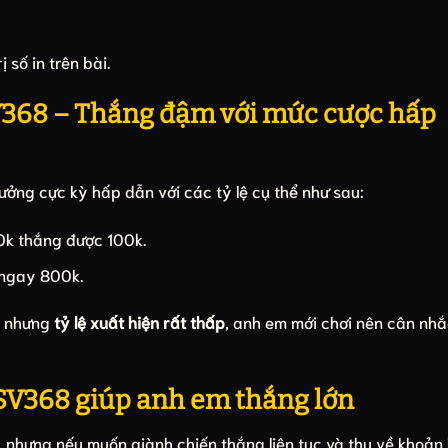
ị số in trên bài.
V368 – Thắng đậm với mức cược hấp
ởng cực kỳ hấp dẫn với các tỷ lệ cụ thể như sau:
0k thắng được 100k.
 ngay 800k.
, nhưng
tỷ lệ xuất hiện rất thấp
, anh em mới chơi nên cân nh
 SV368 giúp anh em thắng lớn
, nhưng nếu muốn giành chiến thắng liên tục và thu về khoản 