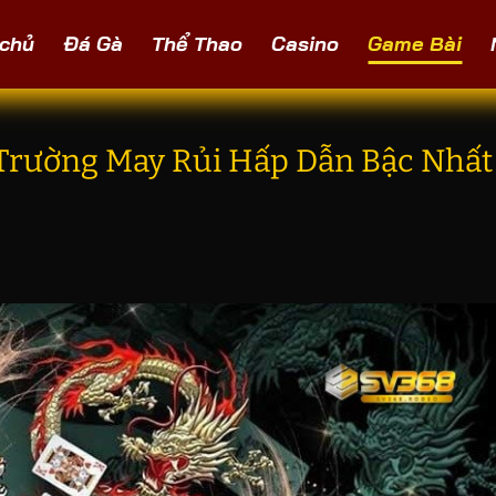
 chủ
Đá Gà
Thể Thao
Casino
Game Bài
Trường May Rủi Hấp Dẫn Bậc Nhất