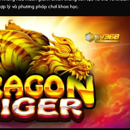
hợp lý và phương pháp chơi khoa học.