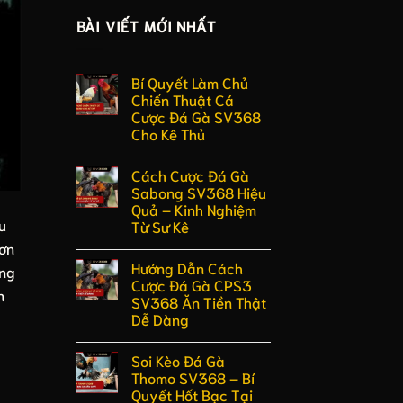
BÀI VIẾT MỚI NHẤT
Bí Quyết Làm Chủ
Chiến Thuật Cá
Cược Đá Gà SV368
Cho Kê Thủ
Cách Cược Đá Gà
Sabong SV368 Hiệu
Quả – Kinh Nghiệm
u
Từ Sư Kê
đơn
Hướng Dẫn Cách
ùng
Cược Đá Gà CPS3
n
SV368 Ăn Tiền Thật
Dễ Dàng
Soi Kèo Đá Gà
Thomo SV368 – Bí
Quyết Hốt Bạc Tại