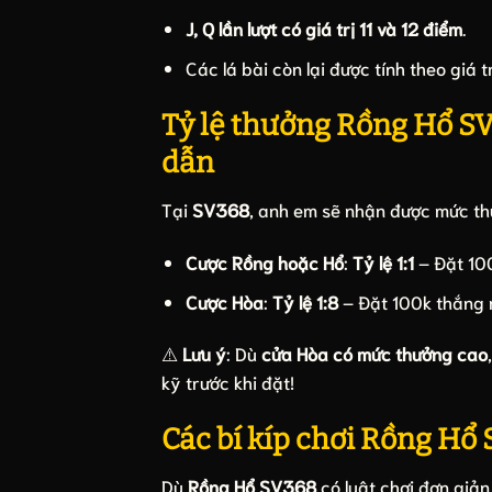
J, Q lần lượt có giá trị 11 và 12 điểm
.
Các lá bài còn lại được tính theo giá tr
Tỷ lệ thưởng Rồng Hổ S
dẫn
Tại
SV368
, anh em sẽ nhận được mức thư
Cược Rồng hoặc Hổ
:
Tỷ lệ 1:1
– Đặt 10
Cược Hòa
:
Tỷ lệ 1:8
– Đặt 100k thắng
⚠️
Lưu ý
: Dù
cửa Hòa có mức thưởng cao
kỹ trước khi đặt!
Các bí kíp chơi Rồng Hổ
Dù
Rồng Hổ SV368
có luật chơi đơn giản