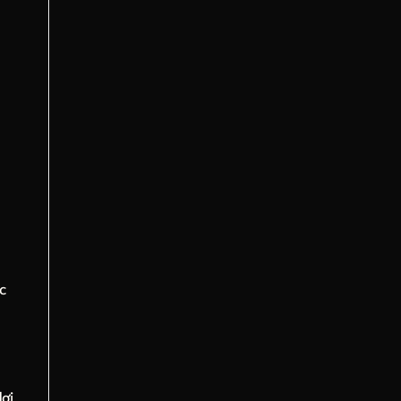
ắc
lợi