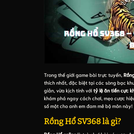
Trong thế giới game bài trực tuyến,
Rồng
thích nhất, đặc biệt tại các sòng bạc 
giản, vừa kịch tính với
tỷ lệ ăn tiền cực 
khám phá ngay cách chơi, mẹo cược hiệu
số một cho anh em đam mê bộ môn này!
Rồng Hổ SV368 là gì?